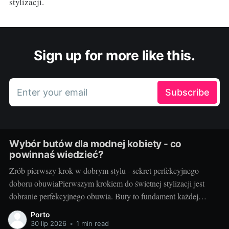
stylizacji.
Sign up for more like this.
Enter your email
Subscribe
Wybór butów dla modnej kobiety - co
powinnaś wiedzieć?
Zrób pierwszy krok w dobrym stylu - sekret perfekcyjnego
doboru obuwiaPierwszym krokiem do świetnej stylizacji jest
dobranie perfekcyjnego obuwia. Buty to fundament każdej
modnej kobiety, które decydują o komforcie i zakresie ruchu, ale
Porto
przede wszystkim są elementem wyrazu i kontynuacją naszej
30 lip 2026
•
1 min read