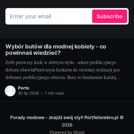
Enter your email
Subscribe
Wybór butów dla modnej kobiety - co
powinnaś wiedzieć?
Zrób pierwszy krok w dobrym stylu - sekret perfekcyjnego
doboru obuwiaPierwszym krokiem do świetnej stylizacji jest
dobranie perfekcyjnego obuwia. Buty to fundament każdej
modnej kobiety, które decydują o komforcie i zakresie ruchu, ale
Porto
przede wszystkim są elementem wyrazu i kontynuacją naszej
30 lip 2026
•
1 min read
osobowości. Sekret perfekcyjnego doboru obuwia tkwi w
znalezieniu równowagi
Porady modowe - znajdź swój styl! Portfelisrebro.pl
©
2026
Powered by Ghost