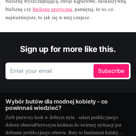
bieliznę wyszczuplającą, stroje kąpielowe, ekskluzywną
bieliznę czy
bieliznę erotyczną
, pamiętaj, że to, co
najważniejsze, to jak się w niej czujesz.
Sign up for more like this.
Enter your email
Subscribe
Wybór butów dla modnej kobiety - co
powinnaś wiedzieć?
Zrób pierwszy krok w dobrym stylu - sekret perfekcyjnego
doboru obuwiaPierwszym krokiem do świetnej stylizacji jest
dobranie perfekcyjnego obuwia. Buty to fundament każdej