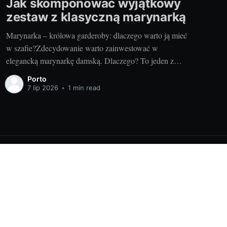
Jak skomponować wyjątkowy
zestaw z klasyczną marynarką
Marynarka – królowa garderoby: dlaczego warto ją mieć
w szafie?Zdecydowanie warto zainwestować w
elegancką marynarkę damską. Dlaczego? To jeden z
podstawowych elementów garderoby, który może z
Porto
powodzeniem zastąpić elegancki żakiet czy formalny
7 lip 2026
•
1 min read
płaszcz. Dyrkuje modowe trendy, jest uniwersalna oraz
można ją łatwo łączyć z innymi elementami garderoby.
Marynarka potrafi dodać
Powered by Ghost