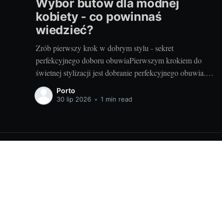
Wybór butów dla modnej
kobiety - co powinnaś
wiedzieć?
Zrób pierwszy krok w dobrym stylu - sekret
perfekcyjnego doboru obuwiaPierwszym krokiem do
świetnej stylizacji jest dobranie perfekcyjnego obuwia.
Buty to fundament każdej modnej kobiety, które
Porto
decydują o komforcie i zakresie ruchu, ale przede
30 lip 2026
•
1 min read
wszystkim są elementem wyrazu i kontynuacją naszej
osobowości. Sekret perfekcyjnego doboru obuwia tkwi w
znalezieniu równowagi
Porady modowe - znajdź swój styl! Portfelisrebro.pl
© 2026