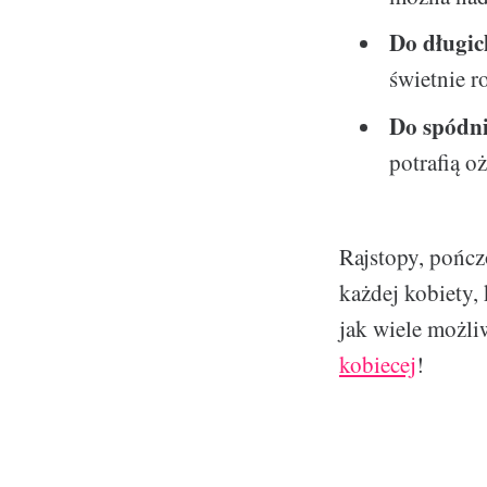
Do długic
świetnie 
Do spódni
potrafią o
Rajstopy, pończ
każdej kobiety,
jak wiele możl
kobiecej
!