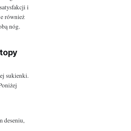
atysfakcji i
je również
obą nóg.
stopy
ej sukienki.
Poniżej
m deseniu,