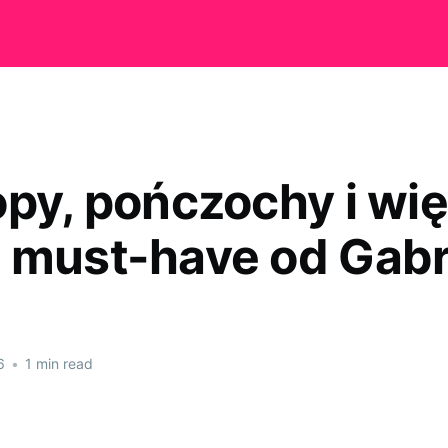
opy, pończochy i wię
 must-have od Gabri
6
•
1 min read