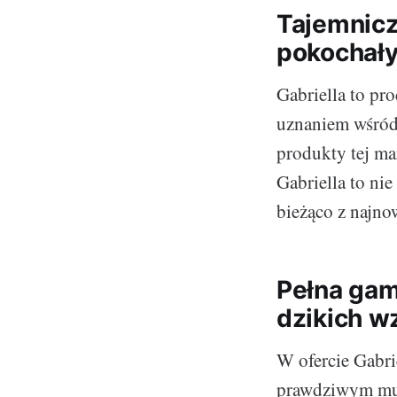
Tajemnicze
pokochały
Gabriella to pr
uznaniem wśród 
produkty tej ma
Gabriella to nie
bieżąco z najno
Pełna gam
dzikich w
W ofercie Gabrie
prawdziwym mus