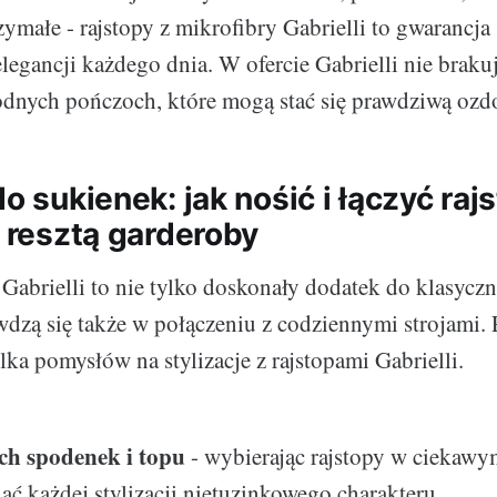
małe - rajstopy z mikrofibry Gabrielli to gwarancja s
legancji każdego dnia. W ofercie Gabrielli nie braku
odnych pończoch, które mogą stać się prawdziwą ozd
do sukienek: jak nośić i łączyć raj
z resztą garderoby
Gabrielli to nie tylko doskonały dodatek do klasyczn
dzą się także w połączeniu z codziennymi strojami. 
lka pomysłów na stylizacje z rajstopami Gabrielli.
ch spodenek i topu
- wybierając rajstopy w ciekawy
ć każdej stylizacji nietuzinkowego charakteru.