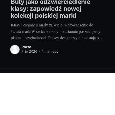
Buty jako odzwierciedlenie
klasy: zapowiedź nowej
kolekcji polskiej marki
Klasy i elegancji nigdy za wiele: wprowadzenie do
świata markiW świecie mody nieustannie poszukujemy
piękna i oryginalności. Polscy designerzy nie odstają od
światowych trendów, tworząc kolekcje, które przyciągają
Porto
uwagę nawet najbardziej wymagających fashionistek.
7 lip 2026
•
1 min read
Jednym z nich jest nasza rodzima marka, która swoją
nową linię przedstawia pod hasłem: klasy i elegancji