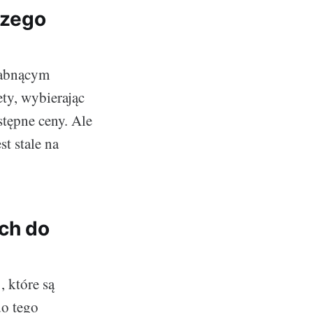
czego
słabnącym
ty, wybierając
stępne ceny. Ale
st stale na
ch do
, które są
do tego