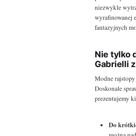
niezwykle wytrzy
wyrafinowanej e
fantazyjnych m
Nie tylko 
Gabrielli 
Modne rajstopy 
Doskonale spraw
prezentujemy ki
Do krótki
można nada