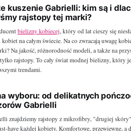
 kuszenie Gabrielli: kim są i dla
śmy rajstopy tej marki?
oducent
bielizny kobiecej
, który od lat cieszy się nie
kobiet na całym świecie. Na co zwracają uwagę kobie
rki? Na jakość, różnorodność modeli, a także na przy
 tylko rajstopy. To cały świat modnej bielizny, który je
wszymi trendami.
a wyboru: od delikatnych pończo
zorów Gabrielli
lli znajdziemy rajstopy z mikrofibry, "drugiej skóry"
t-have każdej kobiety. Komfortowe, przewiewne, a 