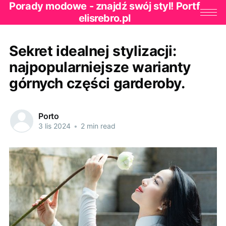
Porady modowe - znajdź swój styl! Portf
elisrebro.pl
Sekret idealnej stylizacji:
najpopularniejsze warianty
górnych części garderoby.
Porto
3 lis 2024
•
2 min read