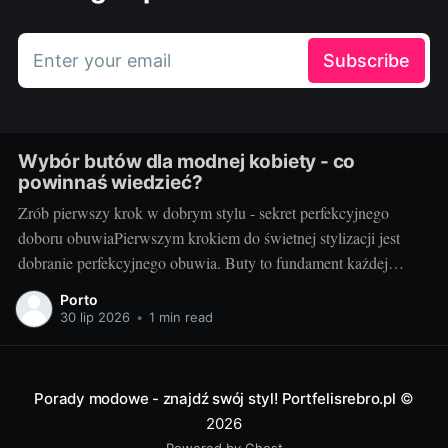
Enter your email
Subscribe
Wybór butów dla modnej kobiety - co
powinnaś wiedzieć?
Zrób pierwszy krok w dobrym stylu - sekret perfekcyjnego
doboru obuwiaPierwszym krokiem do świetnej stylizacji jest
dobranie perfekcyjnego obuwia. Buty to fundament każdej
modnej kobiety, które decydują o komforcie i zakresie ruchu, ale
Porto
przede wszystkim są elementem wyrazu i kontynuacją naszej
30 lip 2026
•
1 min read
osobowości. Sekret perfekcyjnego doboru obuwia tkwi w
znalezieniu równowagi
Porady modowe - znajdź swój styl! Portfelisrebro.pl
©
2026