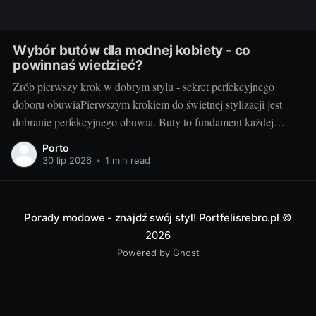
Wybór butów dla modnej kobiety - co
powinnaś wiedzieć?
Zrób pierwszy krok w dobrym stylu - sekret perfekcyjnego
doboru obuwiaPierwszym krokiem do świetnej stylizacji jest
dobranie perfekcyjnego obuwia. Buty to fundament każdej
modnej kobiety, które decydują o komforcie i zakresie ruchu, ale
Porto
przede wszystkim są elementem wyrazu i kontynuacją naszej
30 lip 2026
•
1 min read
osobowości. Sekret perfekcyjnego doboru obuwia tkwi w
znalezieniu równowagi
Porady modowe - znajdź swój styl! Portfelisrebro.pl
©
2026
Powered by Ghost